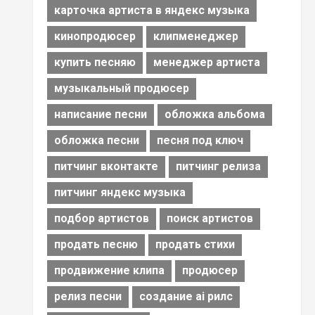
карточка артиста в яндекс музыка
кинопродюсер
клипменеджер
купить песняю
менеджер артиста
музыкальный продюсер
написание песни
обложка альбома
обложка песни
песня под ключ
питчинг вконтакте
питчинг релиза
питчинг яндекс музыка
подбор артистов
поиск артистов
продать песню
продать стихи
продвижение клипа
продюсер
релиз песни
создание ai рилс