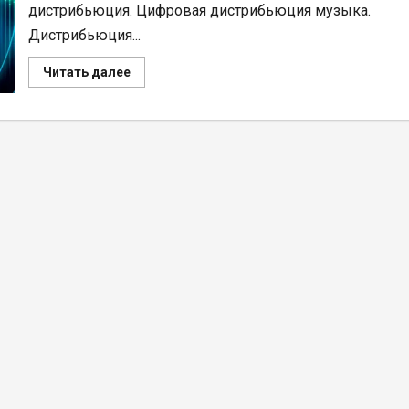
дистрибьюция. Цифровая дистрибьюция музыка.
Дистрибьюция...
Прочитать
Читать далее
больше
о
Дистрибьюция
Музыки