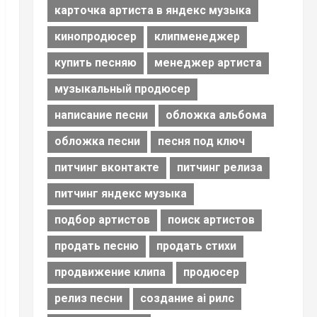
карточка артиста в яндекс музыка
кинопродюсер
клипменеджер
купить песняю
менеджер артиста
музыкальный продюсер
написание песни
обложка альбома
обложка песни
песня под ключ
питчинг вконтакте
питчинг релиза
питчинг яндекс музыка
подбор артистов
поиск артистов
продать песню
продать стихи
продвижение клипа
продюсер
релиз песни
создание ai рилс