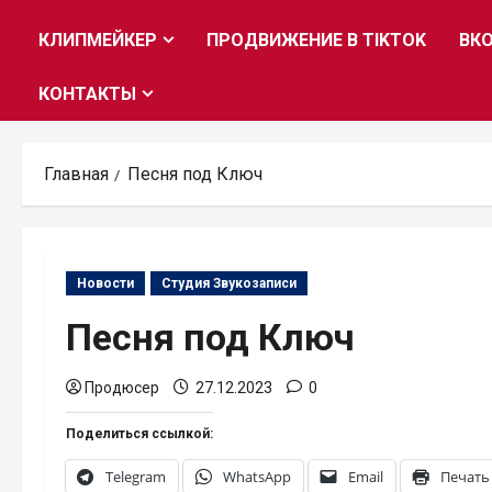
КЛИПМЕЙКЕР
ПРОДВИЖЕНИЕ В TIKTOK
ВК
КОНТАКТЫ
Главная
Песня под Ключ
Новости
Студия Звукозаписи
Песня под Ключ
Продюсер
27.12.2023
0
Поделиться ссылкой:
Telegram
WhatsApp
Email
Печать