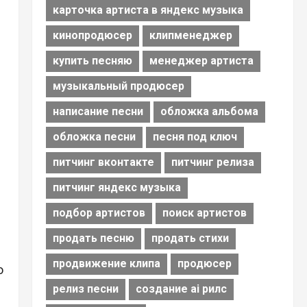
карточка артиста в яндекс музыка
кинопродюсер
клипменеджер
купить песняю
менеджер артиста
музыкальный продюсер
написание песни
обложка альбома
обложка песни
песня под ключ
питчинг вконтакте
питчинг релиза
питчинг яндекс музыка
подбор артистов
поиск артистов
продать песню
продать стихи
продвижение клипа
продюсер
о
релиз песни
создание ai рилс